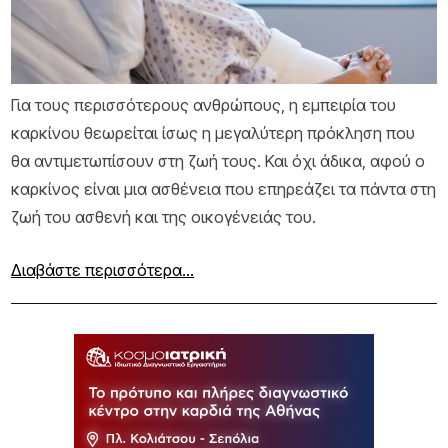
ΣΥΝΕΝΤΕΥΞΕΙΣ
VIDEOS
Αρχική
Η ΖΩΗ ΜΕ ΚΑΡΚΙΝΟ
Για τους περισσότερους ανθρώπους, η εμπειρία του
ΨΥΧΟΛΟΓΙΚΗ ΥΠΟΣΤΗΡΙΞΗ
ΣΧΕΣΗ ΙΑΤΡΟΥ - ΑΣΘΕΝΟΥΣ
καρκίνου θεωρείται ίσως η μεγαλύτερη πρόκληση που
ΔΙΑΤΡΟΦΗ ΚΑΙ ΚΑΡΚΙΝΟΣ
θα αντιμετωπίσουν στη ζωή τους. Και όχι άδικα, αφού ο
ΕΡΓΑΣΙΑ ΚΑΙ ΚΑΡΚΙΝΟΣ
καρκίνος είναι μια ασθένεια που επηρεάζει τα πάντα στη
ΖΩΝΤΑΣ ΤΗΝ ΚΑΘΕ ΜΕΡΑ
ζωή του ασθενή και της οικογένειάς του.
ΙΣΤΟΡΙΕΣ ΔΥΝΑΜΗΣ
EXPERTS
Διαβάστε περισσότερα...
Experts
Γιατροί
Κέντρα