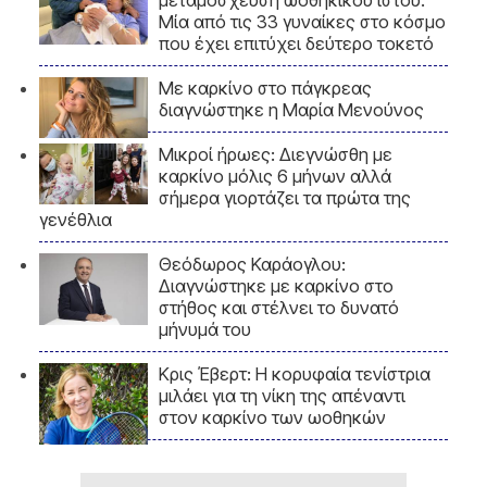
Μία από τις 33 γυναίκες στο κόσμο
που έχει επιτύχει δεύτερο τοκετό
Με καρκίνο στο πάγκρεας
διαγνώστηκε η Μαρία Μενούνος
Μικροί ήρωες: Διεγνώσθη με
καρκίνο μόλις 6 μήνων αλλά
σήμερα γιορτάζει τα πρώτα της
γενέθλια
Θεόδωρος Καράογλου:
Διαγνώστηκε με καρκίνο στο
στήθος και στέλνει το δυνατό
μήνυμά του
Κρις Έβερτ: Η κορυφαία τενίστρια
μιλάει για τη νίκη της απέναντι
στον καρκίνο των ωοθηκών