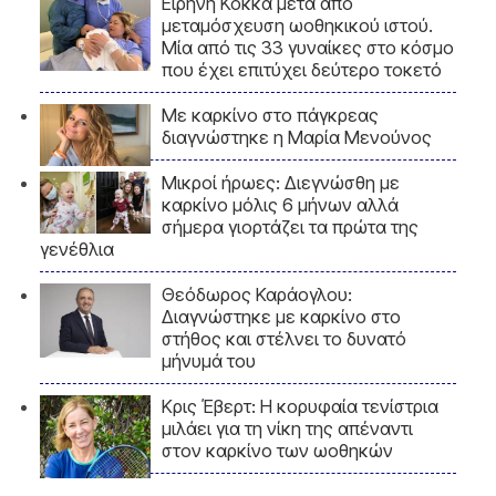
Ειρήνη Κόκκα μετά από
μεταμόσχευση ωοθηκικού ιστού.
Μία από τις 33 γυναίκες στο κόσμο
που έχει επιτύχει δεύτερο τοκετό
Με καρκίνο στο πάγκρεας
διαγνώστηκε η Μαρία Μενούνος
Μικροί ήρωες: Διεγνώσθη με
καρκίνο μόλις 6 μήνων αλλά
σήμερα γιορτάζει τα πρώτα της
γενέθλια
Θεόδωρος Καράογλου:
Διαγνώστηκε με καρκίνο στο
στήθος και στέλνει το δυνατό
μήνυμά του
Κρις Έβερτ: Η κορυφαία τενίστρια
μιλάει για τη νίκη της απέναντι
στον καρκίνο των ωοθηκών