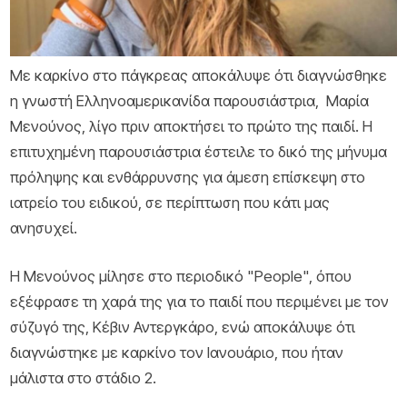
ΣΥΝΕΝΤΕΥΞΕΙΣ
VIDEOS
Αρχική
Με καρκίνο στο πάγκρεας αποκάλυψε ότι διαγνώσθηκε
Η ΖΩΗ ΜΕ ΚΑΡΚΙΝΟ
η γνωστή Ελληνοαμερικανίδα παρουσιάστρια, Μαρία
ΨΥΧΟΛΟΓΙΚΗ ΥΠΟΣΤΗΡΙΞΗ
ΣΧΕΣΗ ΙΑΤΡΟΥ - ΑΣΘΕΝΟΥΣ
Μενούνος, λίγο πριν αποκτήσει το πρώτο της παιδί. Η
ΔΙΑΤΡΟΦΗ ΚΑΙ ΚΑΡΚΙΝΟΣ
επιτυχημένη παρουσιάστρια έστειλε το δικό της μήνυμα
ΕΡΓΑΣΙΑ ΚΑΙ ΚΑΡΚΙΝΟΣ
ΖΩΝΤΑΣ ΤΗΝ ΚΑΘΕ ΜΕΡΑ
πρόληψης και ενθάρρυνσης για άμεση επίσκεψη στο
ιατρείο του ειδικού, σε περίπτωση που κάτι μας
ΙΣΤΟΡΙΕΣ ΔΥΝΑΜΗΣ
ανησυχεί.
EXPERTS
Experts
Γιατροί
Η Μενούνος μίλησε στο περιοδικό "People", όπου
Κέντρα
εξέφρασε τη χαρά της για το παιδί που περιμένει με τον
σύζυγό της, Κέβιν Αντεργκάρο, ενώ αποκάλυψε ότι
διαγνώστηκε με καρκίνο τον Ιανουάριο, που ήταν
μάλιστα στο στάδιο 2.